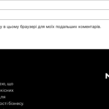
йту в цьому браузері для моїх подальших коментарів.
еєю, що
якісних
для
ті бізнесу.