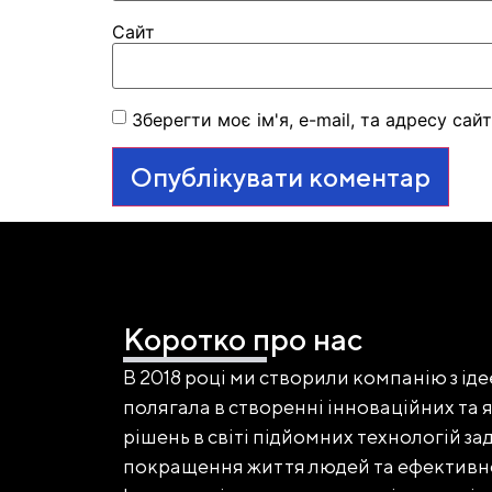
Сайт
Зберегти моє ім'я, e-mail, та адресу са
Коротко про нас
В 2018 році ми створили компанію з ід
полягала в створенні інноваційних та 
рішень в світі підйомних технологій за
покращення життя людей та ефективнос